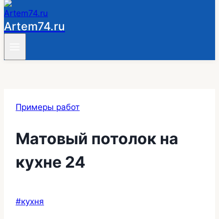
Artem74.ru
Примеры работ
Матовый потолок на
кухне 24
Метки
#
кухня
записи: