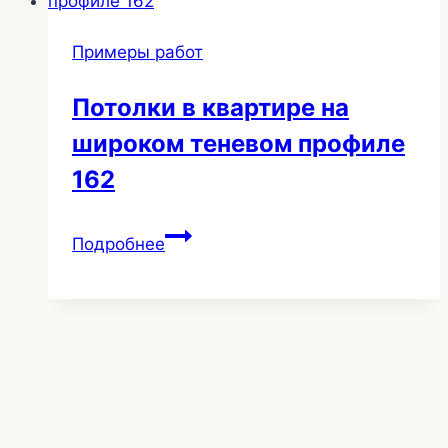
203
Примеры работ
Потолки в квартире на
широком теневом профиле
162
Потолки
Подробнее
в
квартире
на
широком
теневом
профиле
162