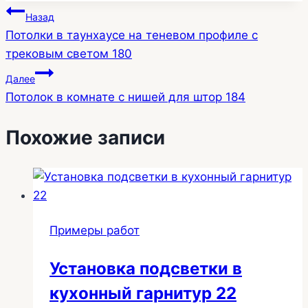
Навигация
Назад
Потолки в таунхаусе на теневом профиле с
по
трековым светом 180
записям
Далее
Потолок в комнате с нишей для штор 184
Похожие записи
Примеры работ
Установка подсветки в
кухонный гарнитур 22