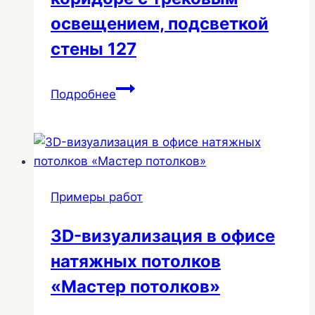
освещением, подсветкой
стены 127
Потолки
Подробнее
в
ванной
и
коридоре
с
Примеры работ
трековым
освещением,
3D-визуализация в офисе
подсветкой
натяжных потолков
стены
127
«Мастер потолков»