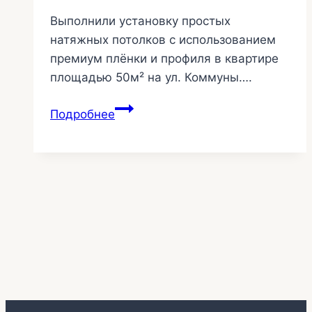
Выполнили установку простых
натяжных потолков с использованием
премиум плёнки и профиля в квартире
площадью 50м² на ул. Коммуны….
Натяжные
Подробнее
потолки
в
квартире
50м2
—
ул.
Коммуны
274