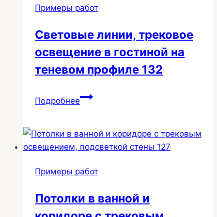
Примеры работ
Световые линии, трековое
освещение в гостиной на
теневом профиле 132
Световые
Подробнее
линии,
трековое
освещение
в
гостиной
Примеры работ
на
теневом
Потолки в ванной и
профиле
коридоре с трековым
132