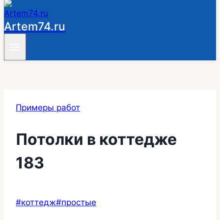
Artem74.ru
Примеры работ
Потолки в коттедже
183
Метки
#
коттедж
#
простые
записи: