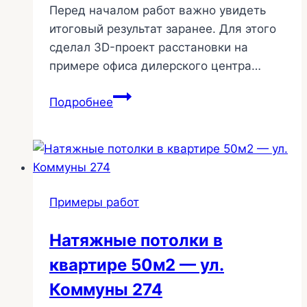
Перед началом работ важно увидеть
итоговый результат заранее. Для этого
сделал 3D-проект расстановки на
примере офиса дилерского центра…
3D-
Подробнее
визуализация
в
офисе
натяжных
потолков
Примеры работ
«Мастер
потолков»
Натяжные потолки в
квартире 50м2 — ул.
Коммуны 274