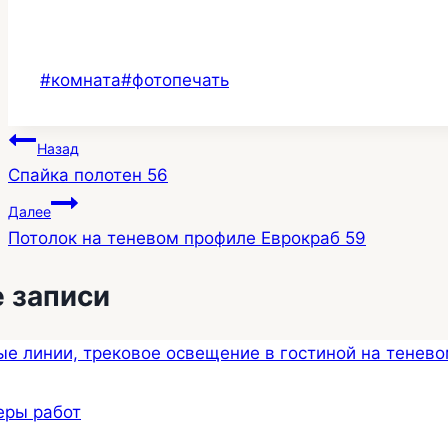
Метки
#
комната
#
фотопечать
записи:
Навигация
Назад
Спайка полотен 56
по
Далее
записям
Потолок на теневом профиле Еврокраб 59
 записи
еры работ