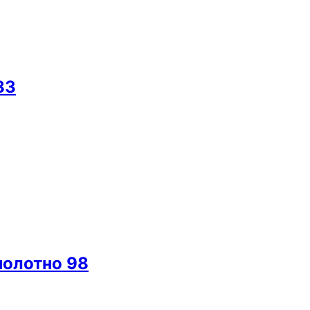
83
полотно 98