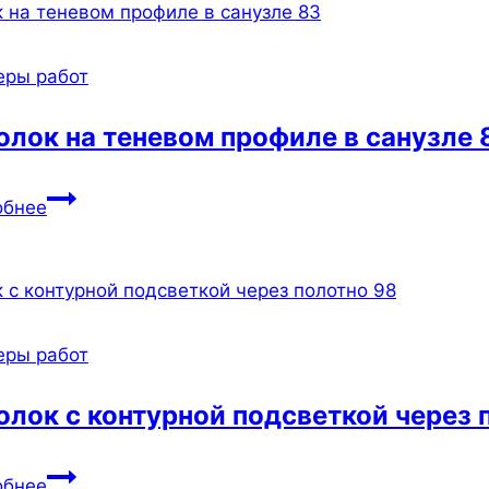
для
трубы
отопления
еры работ
257
олок на теневом профиле в санузле 
Потолок
обнее
на
теневом
профиле
в
санузле
еры работ
83
олок с контурной подсветкой через 
Потолок
обнее