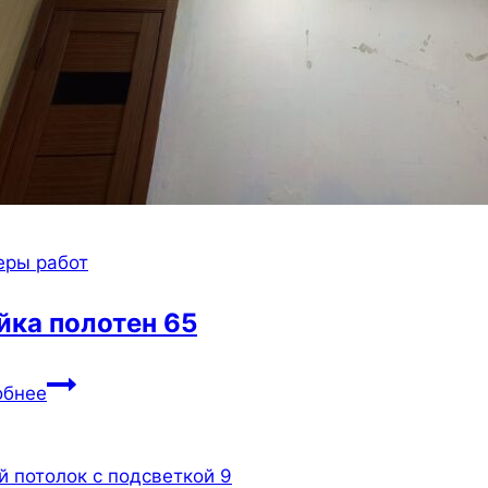
еры работ
йка полотен 65
Спайка
обнее
полотен
65