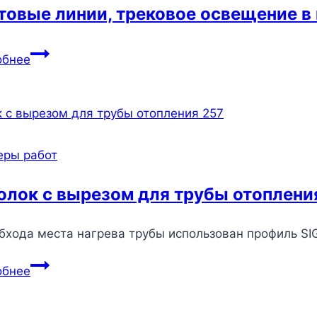
товые линии, трековое освещение в 
Световые
обнее
линии,
трековое
освещение
в
гостиной
еры работ
на
теневом
олок с вырезом для трубы отоплени
профиле
132
бхода места нагрева трубы использован профиль SI
Потолок
обнее
с
вырезом