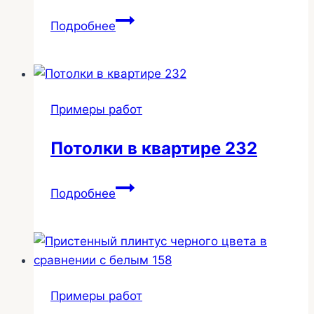
Потолок
Подробнее
в
частном
доме
25-
Примеры работ
262
Потолки в квартире 232
Потолки
Подробнее
в
квартире
232
Примеры работ