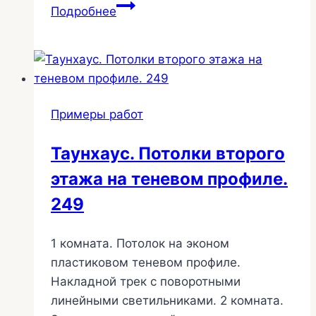
Матовый
Подробнее
потолок
с
широкими
плинтусами
42
Примеры работ
Таунхаус. Потолки второго
этажа на теневом профиле.
249
1 комната. Потолок на эконом
пластиковом теневом профиле.
Накладной трек с поворотными
линейными светильниками. 2 комната.