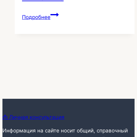
Потолки
Подробнее
на
кухне
и
в
коридоре
со
световой
линией
215
📩 Личная консультация
Информация на сайте носит общий, справочный