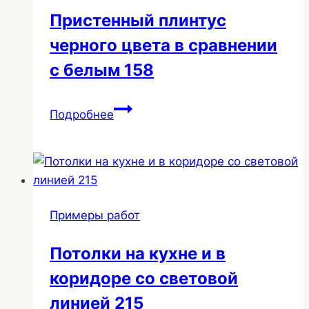
Пристенный плинтус
черного цвета в сравнении
с белым 158
Пристенный
Подробнее
плинтус
черного
цвета
в
сравнении
Примеры работ
с
белым
Потолки на кухне и в
158
коридоре со световой
линией 215