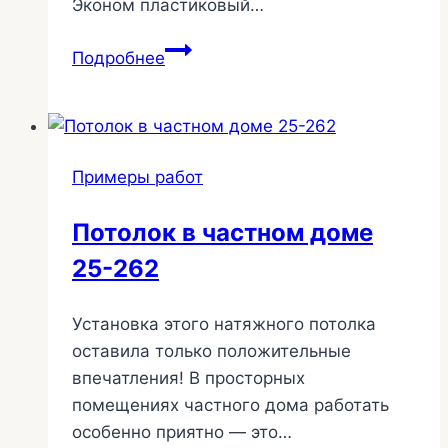
Эконом пластиковый…
Таунхаус.
Подробнее
Потолки
второго
этажа
на
Примеры работ
теневом
профиле.
Потолок в частном доме
249
25-262
Установка этого натяжного потолка
оставила только положительные
впечатления! В просторных
помещениях частного дома работать
особенно приятно — это…