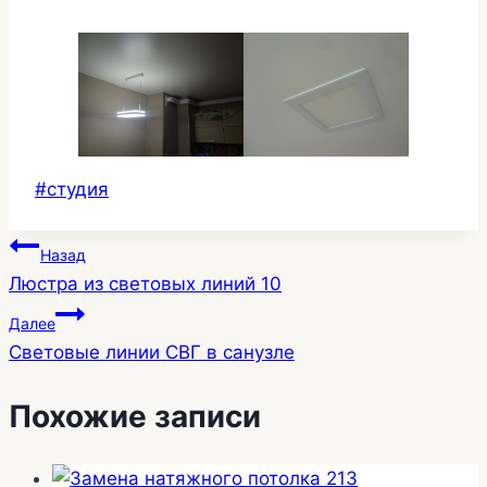
Метки
#
студия
записи:
Навигация
Назад
Люстра из световых линий 10
по
Далее
записям
Световые линии СВГ в санузле
Похожие записи