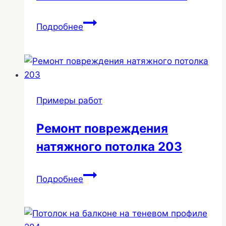
Потолки
Подробнее
в
квартиру
со
световыми
линиями
Примеры работ
150
Ремонт повреждения
натяжного потолка 203
Ремонт
Подробнее
повреждения
натяжного
потолка