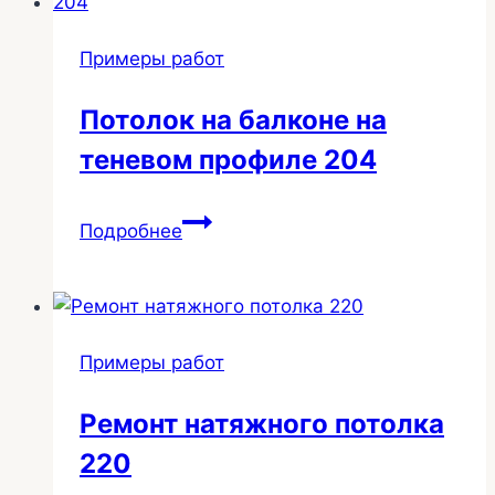
203
Примеры работ
Потолок на балконе на
теневом профиле 204
Потолок
Подробнее
на
балконе
на
теневом
Примеры работ
профиле
204
Ремонт натяжного потолка
220