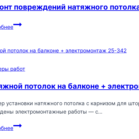
онт повреждений натяжного потолка
Ремонт
обнее
повреждений
натяжного
потолка
212
еры работ
яжной потолок на балконе + электр
р установки натяжного потолка с карнизом для што
дены электромонтажные работы — с…
Натяжной
обнее
потолок