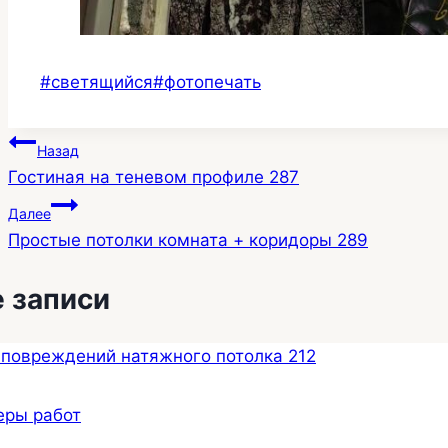
Метки
#
светящийся
#
фотопечать
записи:
Навигация
Назад
Гостиная на теневом профиле 287
по
Далее
записям
Простые потолки комната + коридоры 289
 записи
еры работ