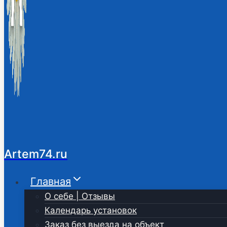
Artem74.ru
Главная
О себе | Отзывы
Календарь установок
Заказ без выезда на объект