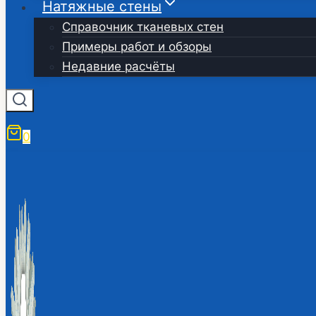
Натяжные стены
Справочник тканевых стен
Примеры работ и обзоры
Недавние расчёты
0