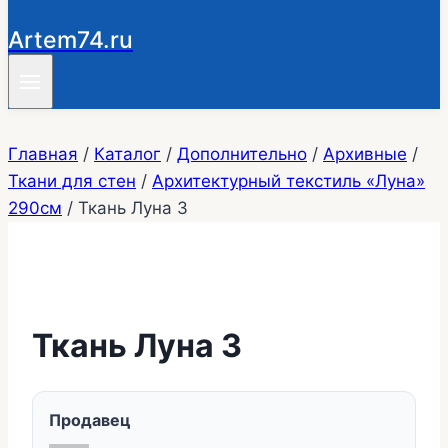
Artem74.ru
Главная
/
Каталог
/
Дополнительно
/
Архивные
/
Ткани для стен
/
Архитектурный текстиль «Луна»
290см
/
Ткань Луна 3
Ткань Луна 3
Продавец