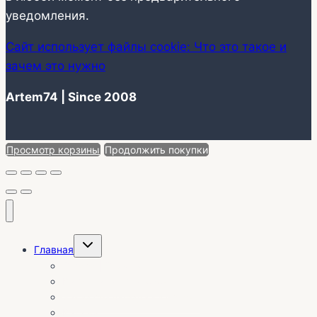
уведомления.
Сайт использует файлы cookie: Что это такое и
зачем это нужно
Artem74 | Since 2008
Просмотр корзины
Продолжить покупки
Переключить
Главная
дочернее
меню
О себе | Отзывы
Календарь установок
Заказ без выезда на объект
Каталог