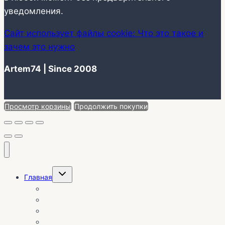
уведомления.
Сайт использует файлы cookie: Что это такое и
зачем это нужно
Artem74 | Since 2008
Просмотр корзины
Продолжить покупки
Переключить
Главная
дочернее
меню
О себе | Отзывы
Календарь установок
Заказ без выезда на объект
Каталог