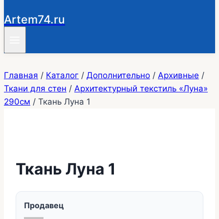
Artem74.ru
Главная
/
Каталог
/
Дополнительно
/
Архивные
/
Ткани для стен
/
Архитектурный текстиль «Луна»
290см
/
Ткань Луна 1
Ткань Луна 1
Продавец