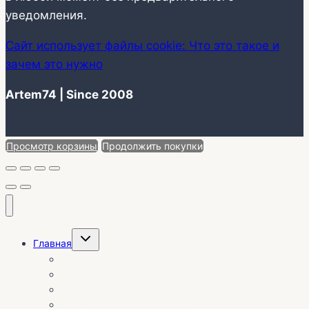
уведомления.
Сайт использует файлы cookie: Что это такое и
зачем это нужно
Artem74 | Since 2008
Просмотр корзины
Продолжить покупки
Переключить
Главная
дочернее
меню
О себе | Отзывы
Календарь установок
Заказ без выезда на объект
Каталог