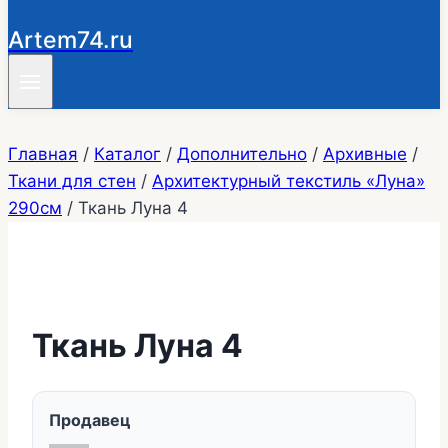
Artem74.ru
Главная
/
Каталог
/
Дополнительно
/
Архивные
/
Ткани для стен
/
Архитектурный текстиль «Луна»
290см
/
Ткань Луна 4
Ткань Луна 4
Продавец