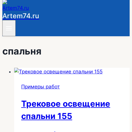
Artem74.ru
спальня
Примеры работ
Трековое освещение
спальни 155