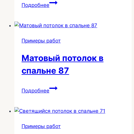
Основное
Подробнее
освещение
спальни
световыми
нишами
Примеры работ
слотт
89
Матовый потолок в
спальне 87
Матовый
Подробнее
потолок
в
спальне
87
Примеры работ