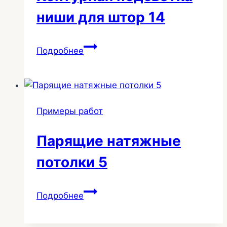
ниши для штор 14
Контурная
Подробнее
подсветка
ниши
для
штор
Примеры работ
14
Парящие натяжные
потолки 5
Парящие
Подробнее
натяжные
потолки