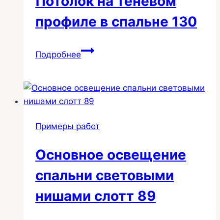
Потолок на теневом
подсветкой
ниши
профиле в спальне 130
штор
143
Потолок
Подробнее
на
теневом
профиле
в
спальне
Примеры работ
130
Основное освещение
спальни световыми
нишами слотт 89