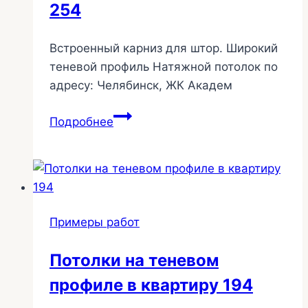
254
Встроенный карниз для штор. Широкий
теневой профиль Натяжной потолок по
адресу: Челябинск, ЖК Академ
Натяжной
Подробнее
потолок
на
широком
теневом
профиле
Примеры работ
254
Потолки на теневом
профиле в квартиру 194