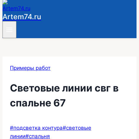
Artem74.ru
Примеры работ
Световые линии свг в
спальне 67
Метки
#
подсветка контура
#
световые
записи:
линии
#
спальня