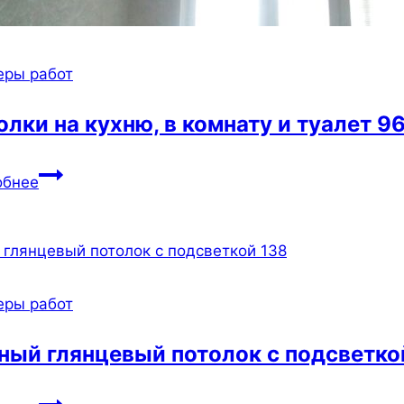
еры работ
олки на кухню, в комнату и туалет 9
Потолки
обнее
на
кухню,
в
комнату
и
еры работ
туалет
96
ный глянцевый потолок с подсветко
Черный