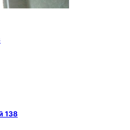
6
й 138