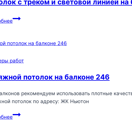
олок с треком и световой линией на 
Потолок
обнее
с
треком
и
световой
линией
еры работ
на
балконе
яжной потолок на балконе 246
55
алконов рекомендуем использовать плотные качест
ной потолок по адресу: ЖК Ньютон
Натяжной
обнее
потолок
на