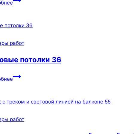
обнее
глянцевый
потолок
с
подсветкой
138
еры работ
овые потолки 36
Матовые
обнее
потолки
36
еры работ