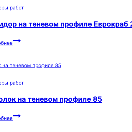
48
еры работ
идор на теневом профиле Еврокраб 
Коридор
обнее
на
теневом
профиле
Еврокраб
204
еры работ
олок на теневом профиле 85
Потолок
обнее
на
теневом