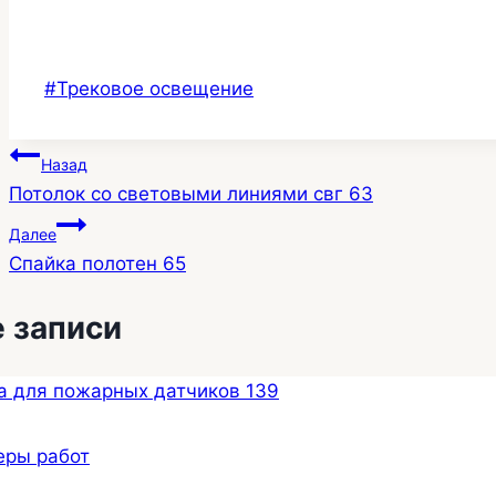
Метки
#
Трековое освещение
записи:
Навигация
Назад
Потолок со световыми линиями свг 63
по
Далее
записям
Спайка полотен 65
 записи
еры работ