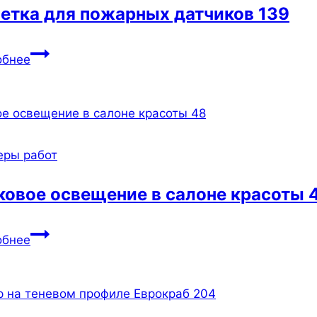
етка для пожарных датчиков 139
Решетка
обнее
для
пожарных
датчиков
139
еры работ
ковое освещение в салоне красоты 
Трековое
обнее
освещение
в
салоне
красоты