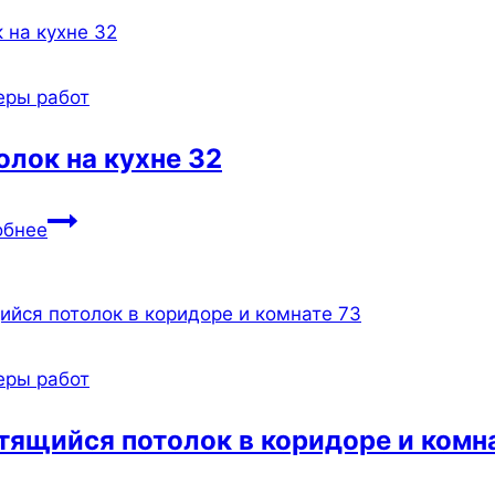
профиле
85
еры работ
олок на кухне 32
Потолок
обнее
на
кухне
32
еры работ
тящийся потолок в коридоре и комн