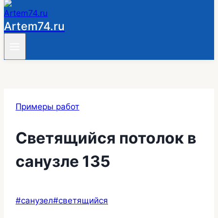
Artem74.ru
Примеры работ
Светящийся потолок в
санузле 135
Метки
#
санузел
#
светящийся
записи: