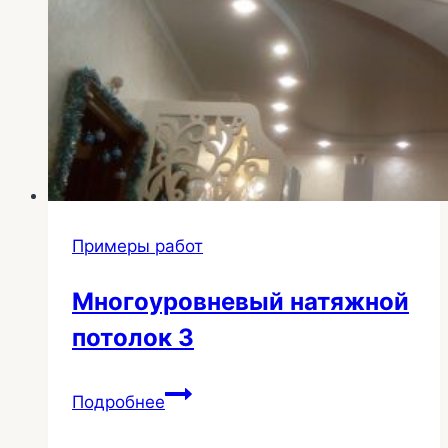
Примеры работ
Многоуровневый натяжной
потолок 3
Многоуровневый
Подробнее
натяжной
потолок