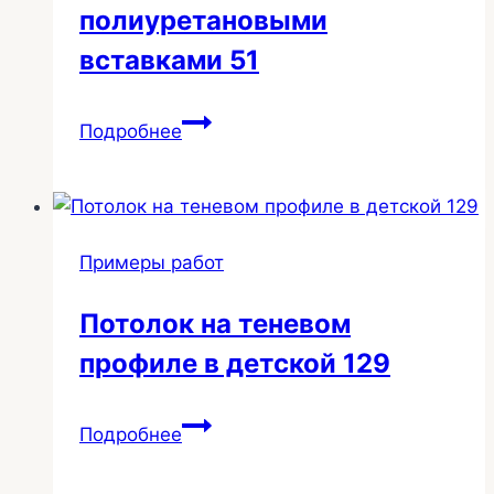
полиуретановыми
вставками 51
Двухуровневый
Подробнее
с
полиуретановыми
вставками
51
Примеры работ
Потолок на теневом
профиле в детской 129
Потолок
Подробнее
на
теневом