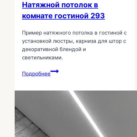
Натяжной потолок в
комнате гостиной 293
Пример натяжного потолка в гостиной с
установкой люстры, карниза для штор с
декоративной блендой и
светильниками.
Натяжной
Подробнее
потолок
в
комнате
гостиной
293