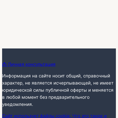
треки,
теневой
профиль
240
📩 Личная консультация
Информация на сайте носит общий, справочный
характер, не является исчерпывающей, не имеет
юридической силы публичной оферты и меняется
в любой момент без предварительного
уведомления.
Сайт использует файлы cookie: Что это такое и