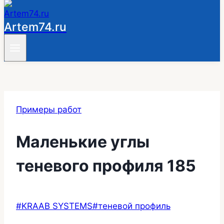
Artem74.ru
Примеры работ
Маленькие углы
теневого профиля 185
Метки
#
KRAAB SYSTEMS
#
теневой профиль
записи: