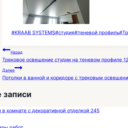
Метки
#
KRAAB SYSTEMS
#
студия
#
теневой профиль
#
Тр
записи:
Навигация
Назад
Трековое освещение студии на теневом профиле 1
по
Далее
записям
Потолки в ванной и коридоре с трековым освещени
 записи
еры работ