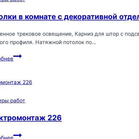
олки в комнате с декоративной отде
енное трековое освещение, Карниз для штор с подс
ого профиля. Натяжной потолок по…
Потолки
обнее
в
комнате
с
декоративной
отделкой
еры работ
245
ктромонтаж 226
Электромонтаж
обнее