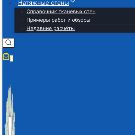
Натяжные стены
Справочник тканевых стен
Примеры работ и обзоры
Недавние расчёты
0