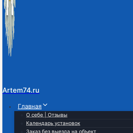
Artem74.ru
Главная
О себе | Отзывы
Календарь установок
Заказ без выезда на объект