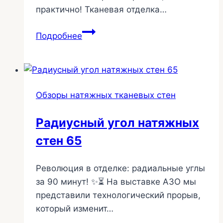
практично! Тканевая отделка…
Отделка
Подробнее
тканью
стен
в
кинозале
Обзоры натяжных тканевых стен
1
Радиусный угол натяжных
стен 65
Революция в отделке: радиальные углы
за 90 минут! ✨⏳ На выставке АЗО мы
представили технологический прорыв,
который изменит…