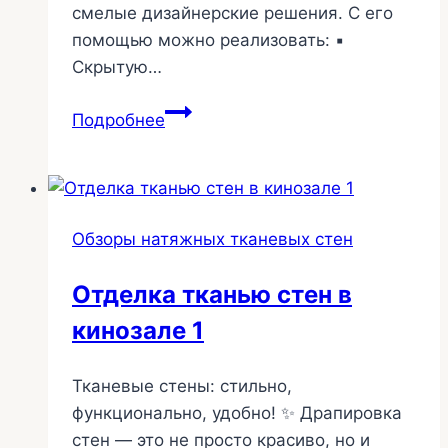
смелые дизайнерские решения. С его
помощью можно реализовать: ▪️
Скрытую…
Скрытая
Подробнее
подсветка,
фотопечать
натяжных
тканевых
Обзоры натяжных тканевых стен
стен
63
Отделка тканью стен в
кинозале 1
Тканевые стены: стильно,
функционально, удобно! ✨ Драпировка
стен — это не просто красиво, но и