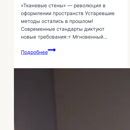
«Тканевые стены» — революция в
оформлении пространств Устаревшие
методы остались в прошлом!
Современные стандарты диктуют
новые требования:⚡ Мгновенный…
Что
Подробнее
такое
«Тканевые
стены»
12