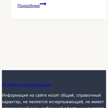
Радиусный
Подробнее
угол
натяжных
стен
65
📩 Личная консультация
Информация на сайте носит общий, справочный
характер, не является исчерпывающей, не имеет