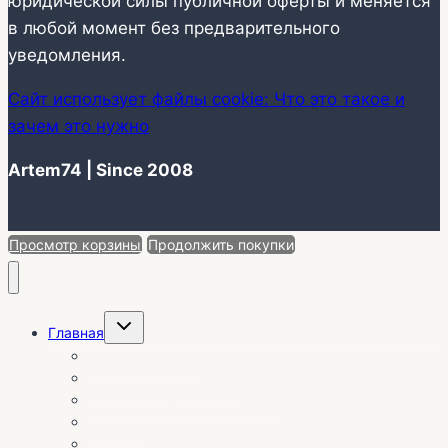
юридической силы публичной оферты и меняется
в любой момент без предварительного
уведомления.
Сайт использует файлы cookie: Что это такое и
зачем это нужно
Artem74 | Since 2008
Просмотр корзины
Продолжить покупки
Переключить
Главная
дочернее
меню
О себе | Отзывы
Календарь установок
Заказ без выезда на объект
Каталог
Корзина