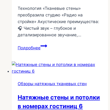
Технология «Тканевые стены»
преобразила студию «Радио на
стройке» Акустические преимущества:
🎧 Чистый звук – глубокое и
детализированное звучание,…
Профессиональная
Подробнее
студия
с
идеальной
акустикой
стен
Обзоры натяжных тканевых стен
41
Натяжные стены и потолки
в номерах гостиниц 6