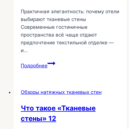
Практичная элегантность: почему отели
выбирают тканевые стены
Современные гостиничные
пространства всё чаще отдают
предпочтение текстильной отделке —
и…
Натяжные
Подробнее
стены
и
потолки
Обзоры натяжных тканевых стен
в
номерах
Что такое «Тканевые
гостиниц
стены» 12
6