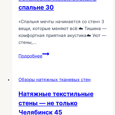
спальне 30
«Спальня мечты начинается со стен» 3
вещи, которые меняют всё:☁️ Тишина —
комфортная приятная акустика☁️ Уют —
стены,…
Установка
Подробнее
тихой
стены
в
Обзоры натяжных тканевых стен
спальне
30
Натяжные текстильные
стены — не только
Челябинск 45