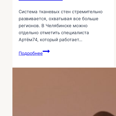
Система тканевых стен стремительно
развивается, охватывая все больше
регионов. В Челябинске можно
отдельно отметить специалиста
Артём74, который работает…
Натяжные
Подробнее
текстильные
стены
—
не
только
Челябинск
45