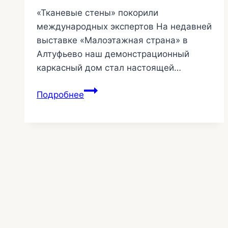
«Тканевые стены» покорили
международных экспертов На недавней
выставке «Малоэтажная страна» в
Алтуфьево наш демонстрационный
каркасный дом стал настоящей…
Выставочный
Подробнее
успех
текстильных
стен
21