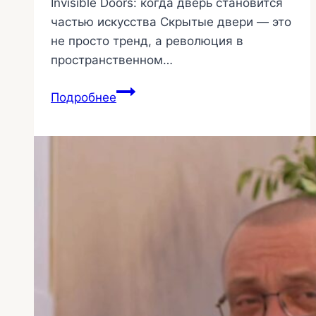
Invisible Doors: когда дверь становится
частью искусства Скрытые двери — это
не просто тренд, а революция в
пространственном…
Двери
Подробнее
инвизибл
в
текстиле
23