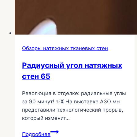
Обзоры натяжных тканевых стен
Радиусный угол натяжных
стен 65
Революция в отделке: радиальные углы
за 90 минут! ✨⏳ На выставке АЗО мы
представили технологический прорыв,
который изменит…
Радиусный
Подробнее