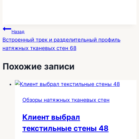
Навигация
Назад
Встроенный трек и разделительный профиль
по
натяжных тканевых стен 68
записям
Похожие записи
Обзоры натяжных тканевых стен
Клиент выбрал
текстильные стены 48