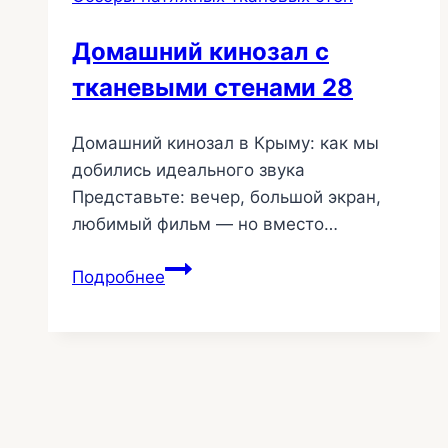
Домашний кинозал с
тканевыми стенами 28
Домашний кинозал в Крыму: как мы
добились идеального звука
Представьте: вечер, большой экран,
любимый фильм — но вместо…
Домашний
Подробнее
кинозал
с
тканевыми
стенами
28