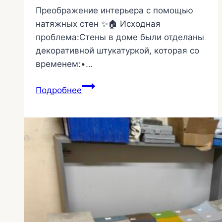
Преображение интерьера с помощью
натяжных стен ✨🏠 Исходная
проблема:Стены в доме были отделаны
декоративной штукатуркой, которая со
временем:•…
Клиент
Подробнее
выбрал
текстильные
стены
48