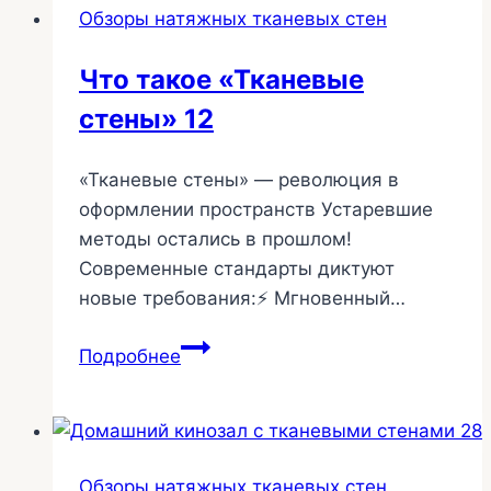
Обзоры натяжных тканевых стен
10
Что такое «Тканевые
стены» 12
«Тканевые стены» — революция в
оформлении пространств Устаревшие
методы остались в прошлом!
Современные стандарты диктуют
новые требования:⚡ Мгновенный…
Что
Подробнее
такое
«Тканевые
стены»
12
Обзоры натяжных тканевых стен