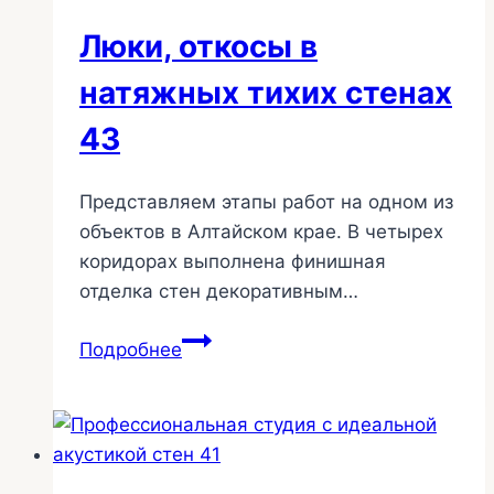
Люки, откосы в
натяжных тихих стенах
43
Представляем этапы работ на одном из
объектов в Алтайском крае. В четырех
коридорах выполнена финишная
отделка стен декоративным…
Люки,
Подробнее
откосы
в
натяжных
тихих
стенах