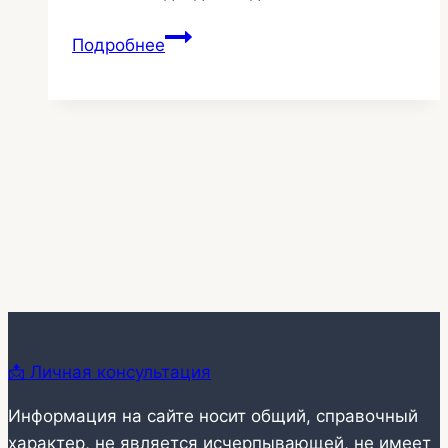
Переговорные
Подробнее
комнаты
с
тканевыми
стенами
25
📩 Личная консультация
Информация на сайте носит общий, справочный
характер, не является исчерпывающей, не имеет