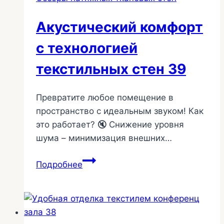
стен
40
Акустический комфорт
с технологией
текстильных стен 39
Превратите любое помещение в
пространство с идеальным звуком! Как
это работает? 🔇 Снижение уровня
шума – минимизация внешних…
Акустический
Подробнее
комфорт
с
технологией
текстильных