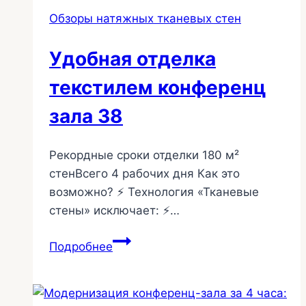
стен
Обзоры натяжных тканевых стен
39
Удобная отделка
текстилем конференц
зала 38
Рекордные сроки отделки 180 м²
стенВсего 4 рабочих дня Как это
возможно? ⚡ Технология «Тканевые
стены» исключает: ⚡…
Удобная
Подробнее
отделка
текстилем
конференц