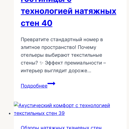
технологией натяжных
стен 40
Превратите стандартный номер в
элитное пространство! Почему
отельеры выбирают текстильные
стены? ✨ Эффект премиальности –
интерьер выглядит дороже…
Роскошный
Подробнее
интерьер
гостиницы
с
технологией
натяжных
Обзоры натяжных тканевых стен