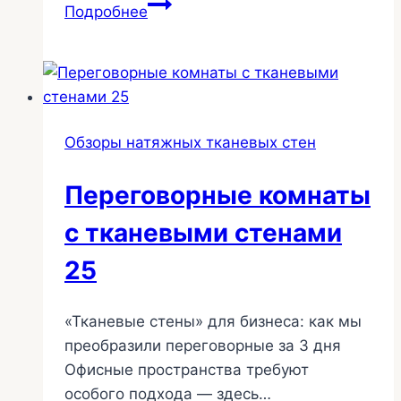
Модернизация
Подробнее
конференц-
зала
за
4
часа:
Обзоры натяжных тканевых стен
кейс
адаптации
Переговорные комнаты
«Тихих
стен»
с тканевыми стенами
32
25
«Тканевые стены» для бизнеса: как мы
преобразили переговорные за 3 дня
Офисные пространства требуют
особого подхода — здесь…