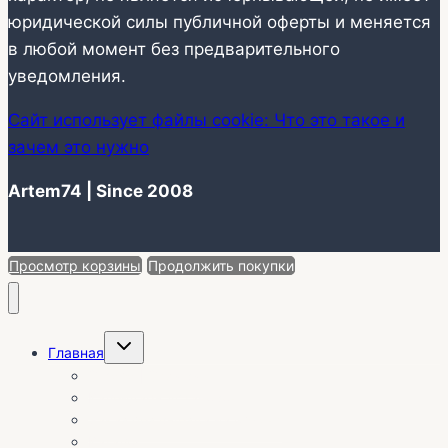
юридической силы публичной оферты и меняется
в любой момент без предварительного
уведомления.
Сайт использует файлы cookie: Что это такое и
зачем это нужно
Artem74 | Since 2008
Просмотр корзины
Продолжить покупки
Переключить
Главная
дочернее
меню
О себе | Отзывы
Календарь установок
Заказ без выезда на объект
Каталог