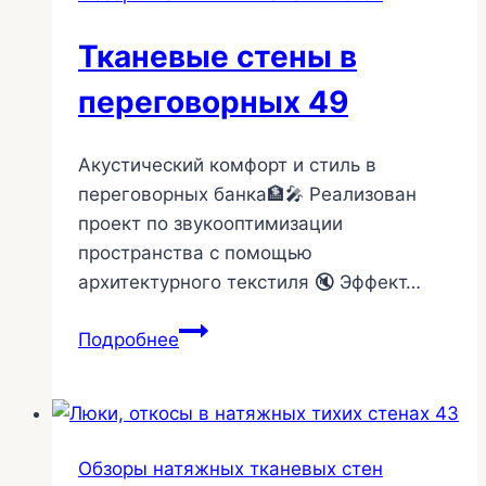
в
конференц
Тканевые стены в
зале
70
переговорных 49
Акустический комфорт и стиль в
переговорных банка🏦🎤 Реализован
проект по звукооптимизации
пространства с помощью
архитектурного текстиля 🔇 Эффект…
Тканевые
Подробнее
стены
в
переговорных
49
Обзоры натяжных тканевых стен