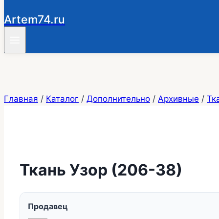
Artem74.ru
Главная
/
Каталог
/
Дополнительно
/
Архивные
/
Тк
Ткань Узор (206-38)
Продавец