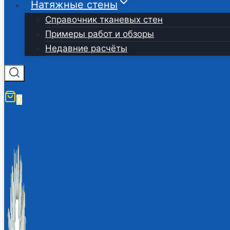
Натяжные стены
Справочник тканевых стен
Примеры работ и обзоры
Недавние расчёты
0