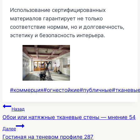
Использование сертифицированных
материалов гарантирует не только
соответствие нормам, но и долговечность,
эстетику и безопасность интерьера.
Метки
#
коммерция
#
огнестойкие
#
публичные
#
тканевы
записи:
Навигация
Назад
Обои или натяжные тканевые стены — мнение 54
по
Далее
записям
Гостиная на теневом профиле 287