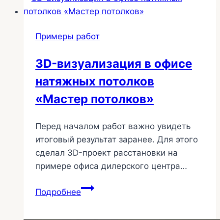
возле
люстры
Примеры работ
224
3D-визуализация в офисе
натяжных потолков
«Мастер потолков»
Перед началом работ важно увидеть
итоговый результат заранее. Для этого
сделал 3D-проект расстановки на
примере офиса дилерского центра…
3D-
Подробнее
визуализация
в