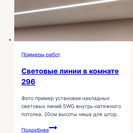
Примеры работ
Световые линии в комнате
296
Фото пример установки накладных
световых линий SWG внутрь натяжного
потолка. 20см высоты ниша для штор.
Световые
Подробнее