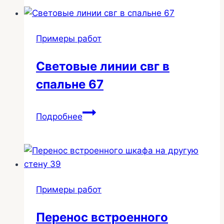
в
коридоре
4м2
Примеры работ
—
Комсомольский
Световые линии свг в
пр-
спальне 67
т
280
Световые
Подробнее
линии
свг
в
спальне
67
Примеры работ
Перенос встроенного