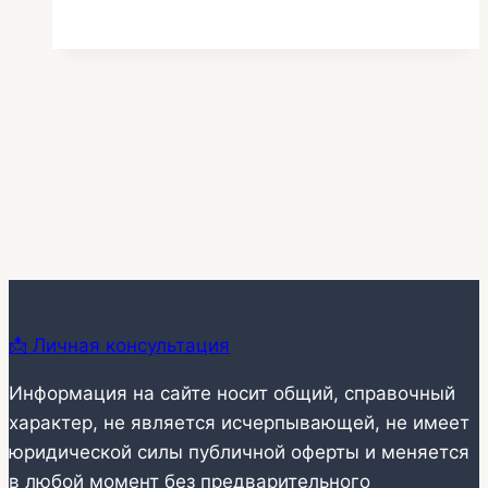
линии
в
комнате
296
📩 Личная консультация
Информация на сайте носит общий, справочный
характер, не является исчерпывающей, не имеет
юридической силы публичной оферты и меняется
в любой момент без предварительного