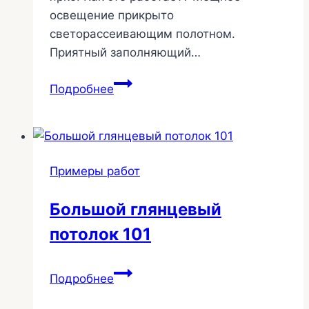
освещение прикрыто
светорассеивающим полотном.
Приятный заполняющий…
Светящийся
Подробнее
потолок
на
теневом
профиле
Примеры работ
в
санузле
Большой глянцевый
242
потолок 101
Большой
Подробнее
глянцевый
потолок