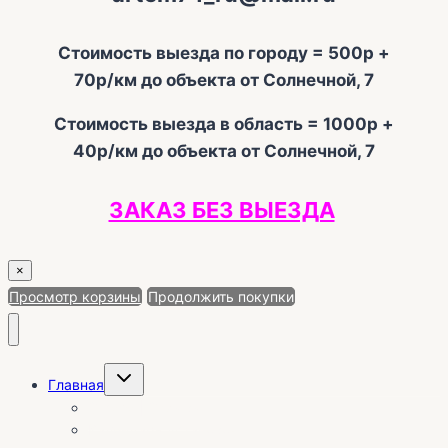
Стоимость выезда по городу = 500р +
70р/км до объекта от Солнечной, 7
Стоимость выезда в область = 1000р +
40р/км до объекта от Солнечной, 7
ЗАКАЗ БЕЗ ВЫЕЗДА
×
Просмотр корзины
Продолжить покупки
Переключить
Главная
дочернее
меню
О себе | Отзывы
Календарь установок