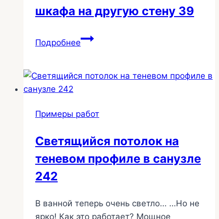
шкафа на другую стену 39
Перенос
Подробнее
встроенного
шкафа
на
другую
стену
Примеры работ
39
Светящийся потолок на
теневом профиле в санузле
242
В ванной теперь очень светло… …Но не
ярко! Как это работает? Мощное