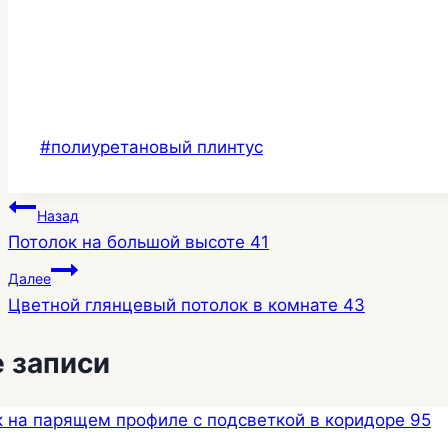
Метки
#
полиуретановый плинтус
записи:
Навигация
Назад
Потолок на большой высоте 41
по
Далее
записям
Цветной глянцевый потолок в комнате 43
 записи