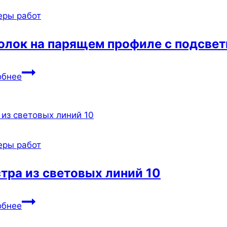
еры работ
олок на парящем профиле с подсвет
Потолок
обнее
на
парящем
профиле
с
подсветкой
еры работ
в
коридоре
тра из световых линий 10
95
Люстра
обнее
из