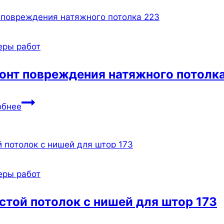
световых
линий
10
еры работ
онт повреждения натяжного потолк
Ремонт
обнее
повреждения
натяжного
потолка
223
еры работ
стой потолок с нишей для штор 173