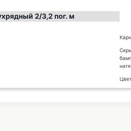
хрядный 2/3,2 пог. м
Карн
Скр
бамп
натя
Цвет