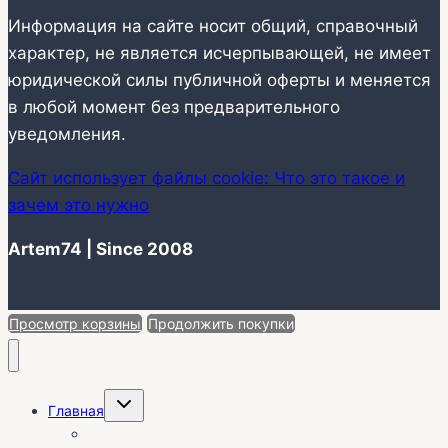
Информация на сайте носит общий, справочный
характер, не является исчерпывающей, не имеет
юридической силы публичной оферты и меняется
в любой момент без предварительного
уведомления.
Сайт использует файлы cookie: Что это такое и
зачем это нужно
Artem74 | Since 2008
Просмотр корзины
Продолжить покупки
Переключить
Главная
дочернее
меню
О себе | Отзывы