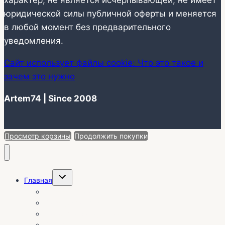
характер, не является исчерпывающей, не имеет
юридической силы публичной оферты и меняется
в любой момент без предварительного
уведомления.
Сайт использует файлы cookie: Что это такое и
зачем это нужно
Artem74 | Since 2008
Просмотр корзины
Продолжить покупки
Переключить
Главная
дочернее
меню
О себе | Отзывы
Календарь установок
Заказ без выезда на объект
Каталог