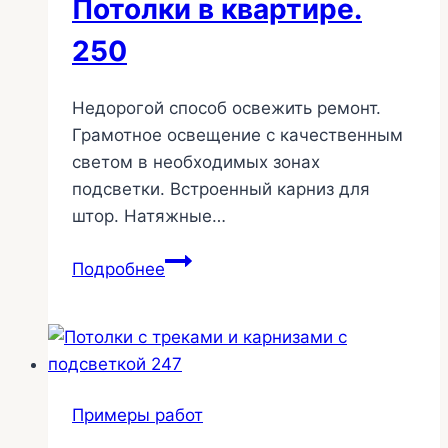
Потолки в квартире.
Красное
поле,
250
ЖК
Прудный
Недорогой способ освежить ремонт.
276
Грамотное освещение с качественным
светом в необходимых зонах
подсветки. Встроенный карниз для
штор. Натяжные…
Потолки
Подробнее
в
квартире.
250
Примеры работ