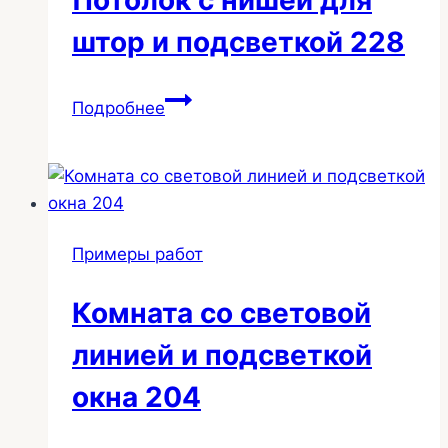
Потолок с нишей для
подсветкой
228
штор и подсветкой 228
Потолок
Подробнее
с
нишей
для
штор
и
Примеры работ
подсветкой
228
Комната со световой
линией и подсветкой
окна 204