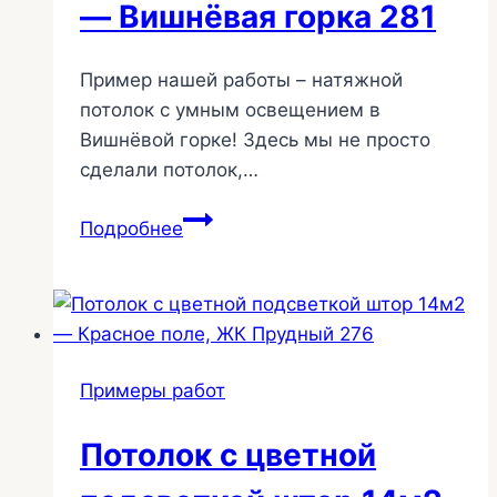
— Вишнёвая горка 281
Пример нашей работы – натяжной
потолок с умным освещением в
Вишнёвой горке! Здесь мы не просто
сделали потолок,…
Натяжной
Подробнее
потолок
с
освещением
SWG
29м2
Примеры работ
—
Вишнёвая
Потолок с цветной
горка
281