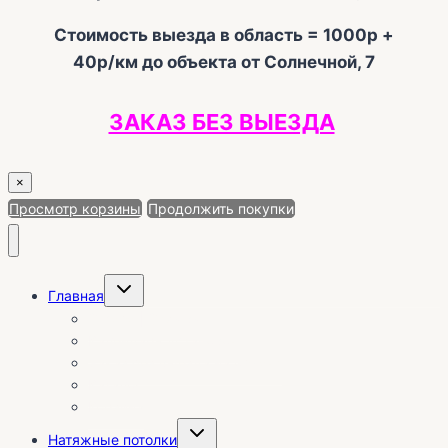
Стоимость выезда в область = 1000р +
40р/км до объекта от Солнечной, 7
ЗАКАЗ БЕЗ ВЫЕЗДА
×
Просмотр корзины
Продолжить покупки
Переключить
Главная
дочернее
меню
О себе | Отзывы
Календарь установок
Заказ без выезда на объект
Каталог
Корзина
Переключить
Натяжные потолки
дочернее