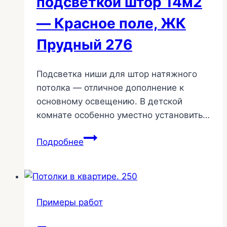
подсветкой штор 14м2
— Красное поле, ЖК
Прудный 276
Подсветка ниши для штор натяжного
потолка — отличное дополнение к
основному освещению. В детской
комнате особенно уместно установить…
Потолок
Подробнее
с
цветной
подсветкой
штор
Примеры работ
14м2
—