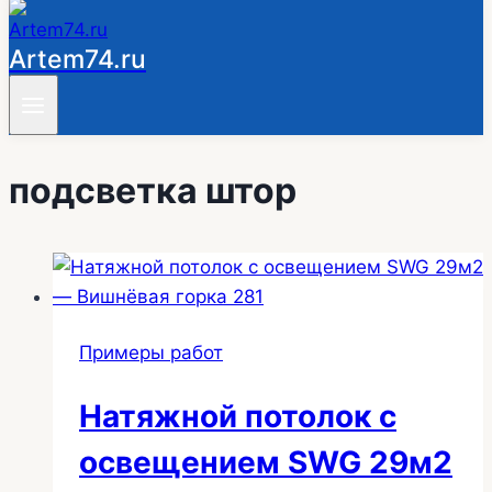
Artem74.ru
подсветка штор
Примеры работ
Натяжной потолок с
освещением SWG 29м2