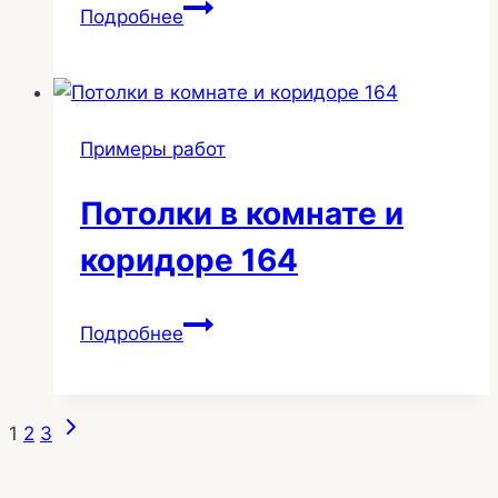
Комната
Подробнее
со
световой
линией
и
Примеры работ
подсветкой
окна
Потолки в комнате и
204
коридоре 164
Потолки
Подробнее
в
комнате
и
Следующая
Навигация
1
2
3
коридоре
страница
164
по