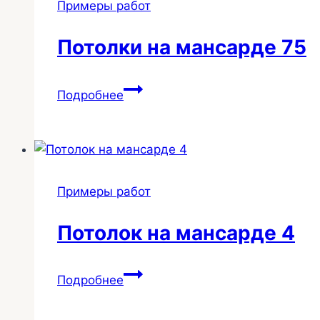
Примеры работ
и
санузле
Потолки на мансарде 75
100
Потолки
Подробнее
на
мансарде
75
Примеры работ
Потолок на мансарде 4
Потолок
Подробнее
на
мансарде