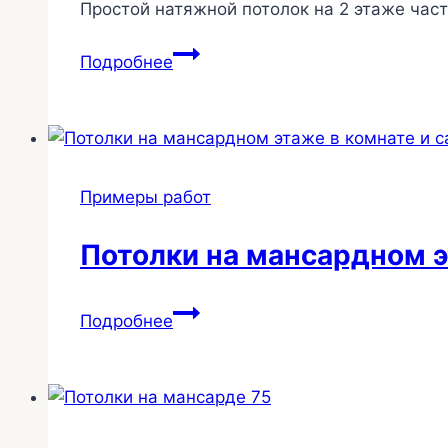
Простой натяжной потолок на 2 этаже част
Натяжной
Подробнее
потолок
мансарды
255
Примеры работ
Потолки на мансардном э
Потолки
Подробнее
на
мансардном
этаже
в
комнате