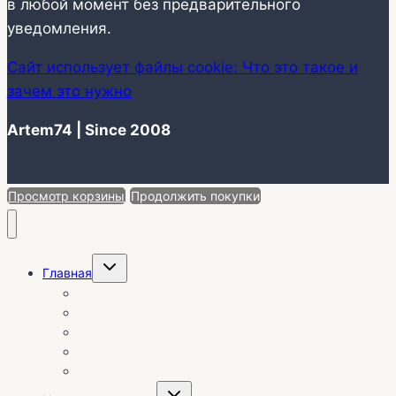
в любой момент без предварительного
уведомления.
Сайт использует файлы cookie: Что это такое и
зачем это нужно
Artem74 | Since 2008
Просмотр корзины
Продолжить покупки
Переключить
Главная
дочернее
меню
О себе | Отзывы
Календарь установок
Заказ без выезда на объект
Каталог
Корзина
Переключить