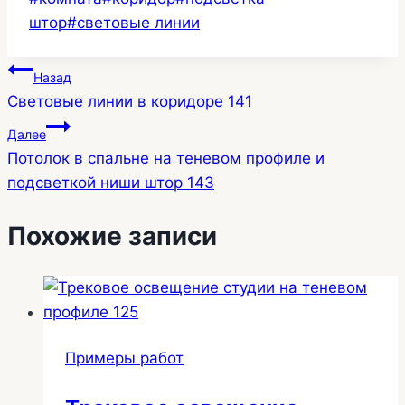
записи:
штор
#
световые линии
Навигация
Назад
Световые линии в коридоре 141
по
Далее
записям
Потолок в спальне на теневом профиле и
подсветкой ниши штор 143
Похожие записи
Примеры работ