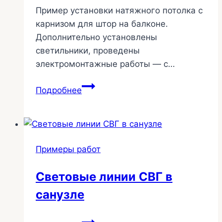
Пример установки натяжного потолка с
карнизом для штор на балконе.
Дополнительно установлены
светильники, проведены
электромонтажные работы — с…
Натяжной
Подробнее
потолок
на
балконе
+
Примеры работ
электромонтаж
25-
Световые линии СВГ в
342
санузле
Световые