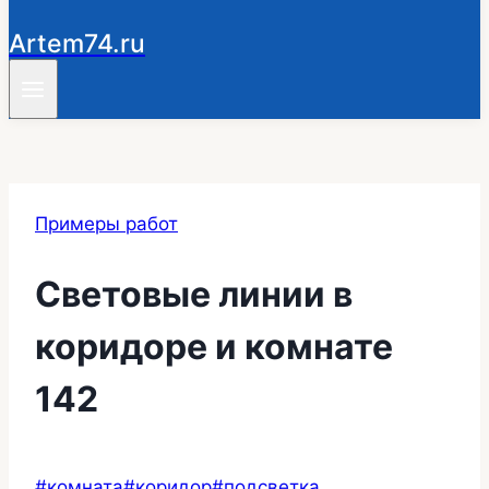
Artem74.ru
Примеры работ
Световые линии в
коридоре и комнате
142
Метки
#
комната
#
коридор
#
подсветка