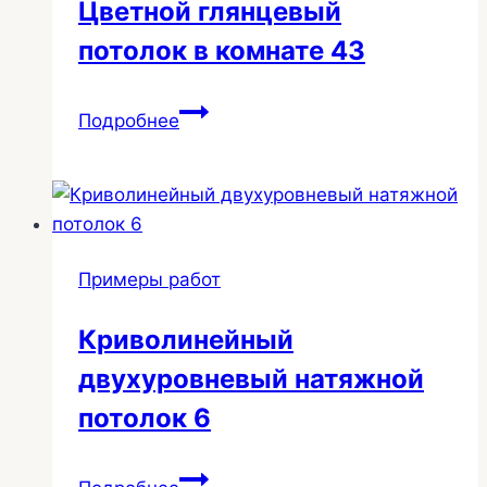
Цветной глянцевый
потолок в комнате 43
Цветной
Подробнее
глянцевый
потолок
в
комнате
43
Примеры работ
Криволинейный
двухуровневый натяжной
потолок 6
Криволинейный