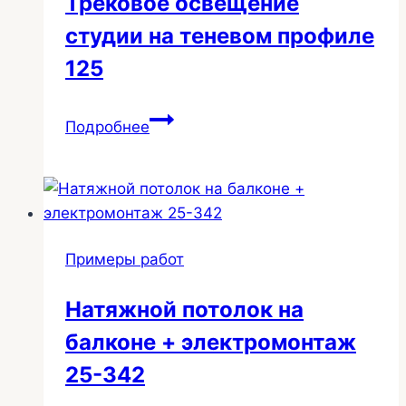
Трековое освещение
студии на теневом профиле
125
Трековое
Подробнее
освещение
студии
на
теневом
профиле
Примеры работ
125
Натяжной потолок на
балконе + электромонтаж
25-342