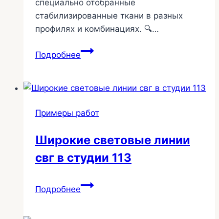
специально отобранные
стабилизированные ткани в разных
профилях и комбинациях. 🔍…
Ткани
Подробнее
для
стен
—
архитектурный
Примеры работ
текстиль
284
Широкие световые линии
свг в студии 113
Широкие
Подробнее
световые
линии