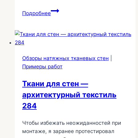
Потолки
Подробнее
на
кухню,
в
комнату
и
Обзоры натяжных тканевых стен
|
туалет
Примеры работ
96
Ткани для стен —
архитектурный текстиль
284
Чтобы избежать неожиданностей при
монтаже, я заранее протестировал