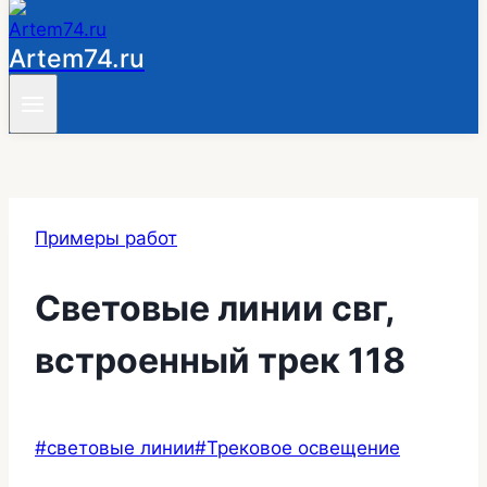
Artem74.ru
Примеры работ
Световые линии свг,
встроенный трек 118
Метки
#
световые линии
#
Трековое освещение
записи: