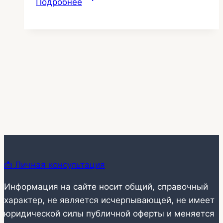
Подробнее
повреждения
натяжного
потолка
223
📩 Личная консультация
Информация на сайте носит общий, справочный
характер, не является исчерпывающей, не имеет
юридической силы публичной оферты и меняется