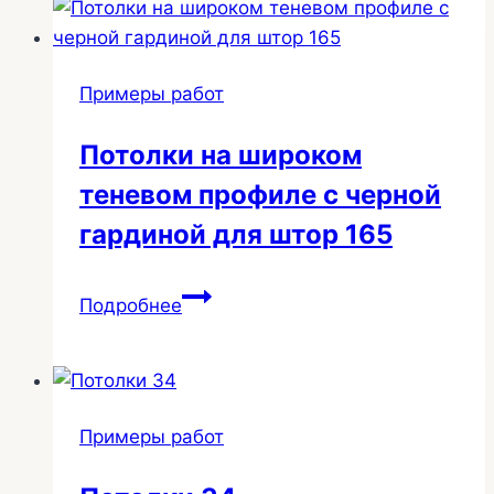
свг
в
студии
Примеры работ
113
Потолки на широком
теневом профиле с черной
гардиной для штор 165
Потолки
Подробнее
на
широком
теневом
профиле
Примеры работ
с
черной