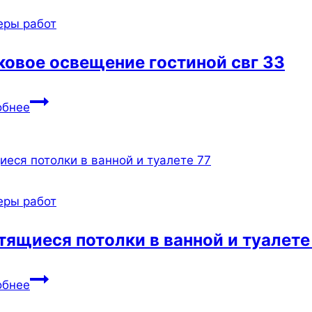
222
еры работ
ковое освещение гостиной свг 33
Трековое
обнее
освещение
гостиной
свг
33
еры работ
тящиеся потолки в ванной и туалете
Светящиеся
обнее
потолки