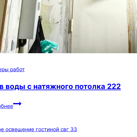
еры работ
в воды с натяжного потолка 222
Слив
обнее
воды
с
натяжного
потолка