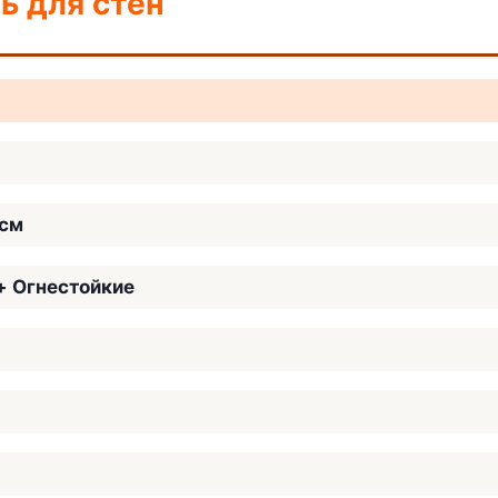
ь для стен
0см
+ Огнестойкие