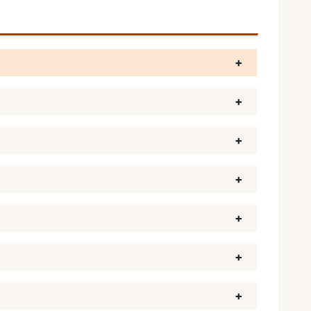
+
+
+
+
+
+
+