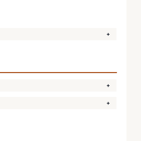
+
+
+