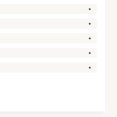
+
+
+
+
+