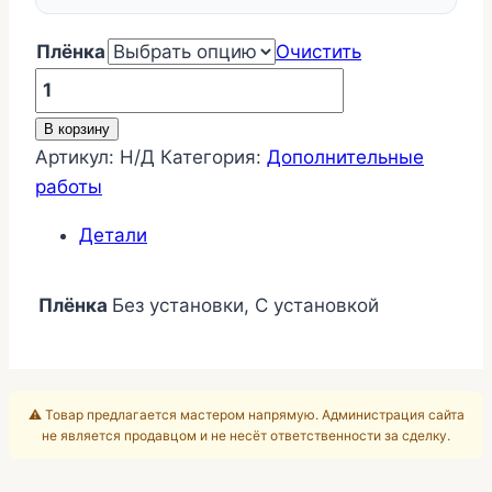
Плёнка
Очистить
Количество
товара
В корзину
Защита
Артикул:
Н/Д
Категория:
Дополнительные
стен
работы
от
пыли
Детали
Плёнка
Без установки, С установкой
⚠️ Товар предлагается мастером напрямую. Администрация сайта
не является продавцом и не несёт ответственности за сделку.