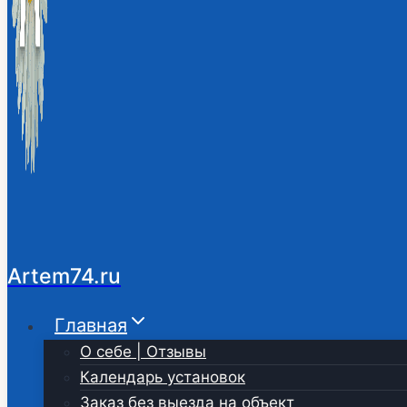
Artem74.ru
Главная
О себе | Отзывы
Календарь установок
Заказ без выезда на объект