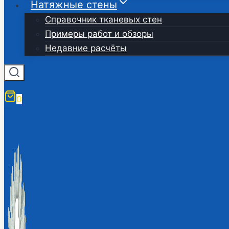
Натяжные стены
Справочник тканевых стен
Примеры работ и обзоры
Недавние расчёты
0