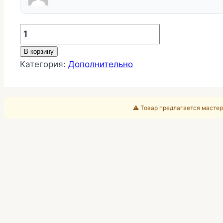
Количество
товара
В корзину
Заправка
Категория:
Дополнительно
полотна
наружного
угла
⚠️ Товар предлагается мастер
теневого
профиля