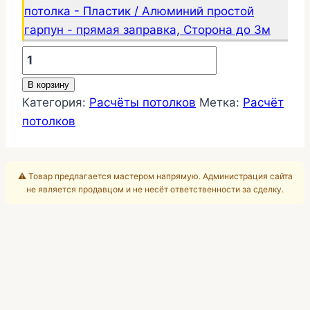
потолка - Пластик / Алюминий простой
гарпун - прямая заправка, Сторона до 3м
Количество
товара
В корзину
Замена,
Категория:
Расчёты потолков
Метка:
Расчёт
переделка
потолков
потолков
25-
339
⚠️ Товар предлагается мастером напрямую. Администрация сайта
не является продавцом и не несёт ответственности за сделку.