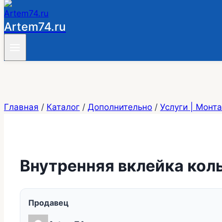
Artem74.ru
Главная
/
Каталог
/
Дополнительно
/
Услуги | Монт
Внутренняя вклейка кол
Продавец