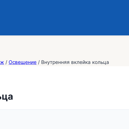
аж
/
Освещение
/
Внутренняя вклейка кольца
ьца