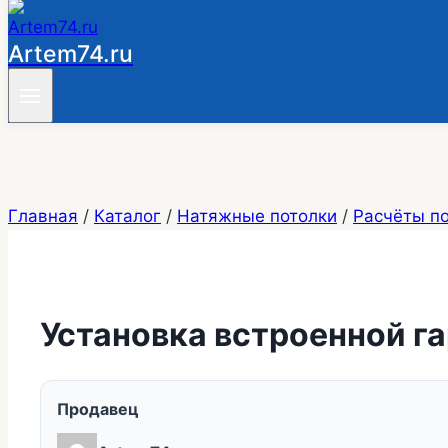
Artem74.ru
Главная
/
Каталог
/
Натяжные потолки
/
Расчёты п
Установка встроенной г
Продавец