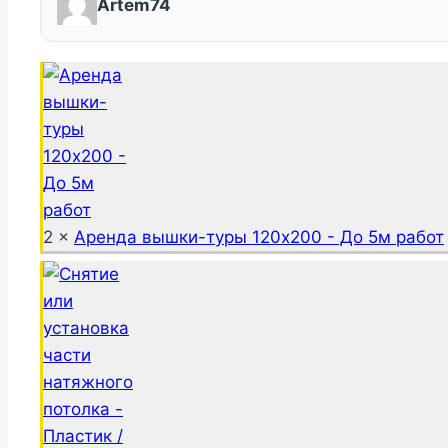
Artem74
2 ×
Аренда вышки-туры 120х200 - До 5м работ