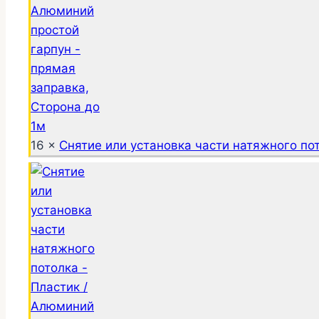
16 ×
Снятие или установка части натяжного пот