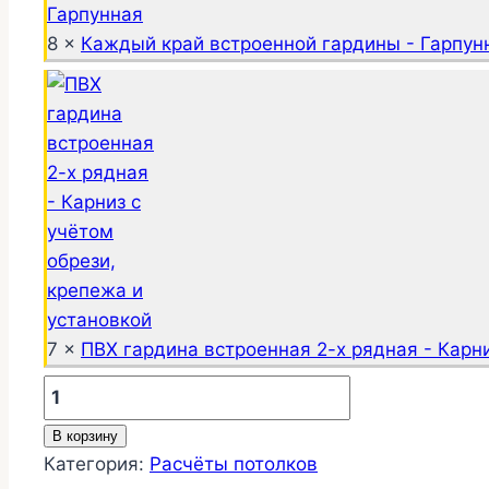
8 ×
Каждый край встроенной гардины - Гарпун
7 ×
ПВХ гардина встроенная 2-х рядная - Карни
Количество
товара
В корзину
Установка
Категория:
Расчёты потолков
встроенной