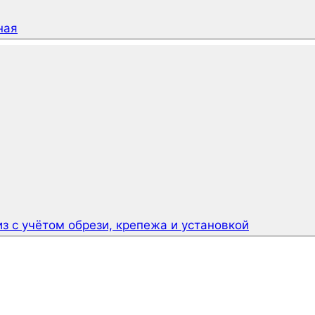
ная
з с учётом обрези, крепежа и установкой