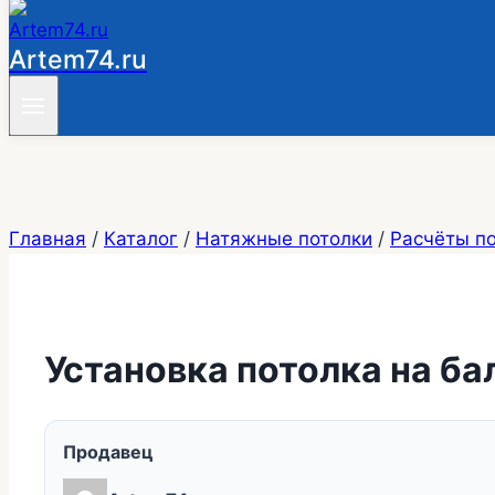
Artem74.ru
Главная
/
Каталог
/
Натяжные потолки
/
Расчёты п
Установка потолка на б
Продавец