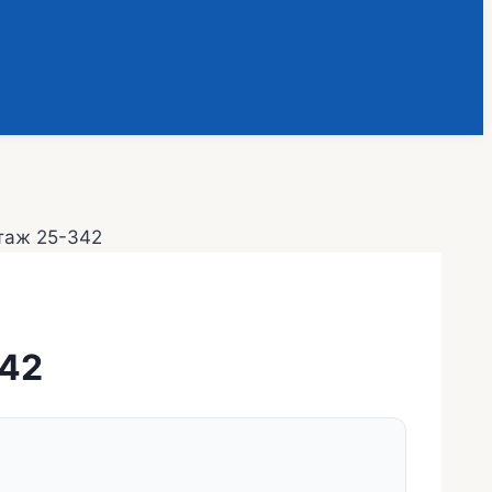
таж 25-342
342