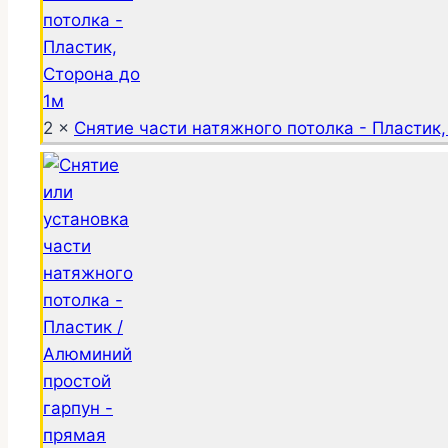
2 ×
Снятие части натяжного потолка - Пластик,