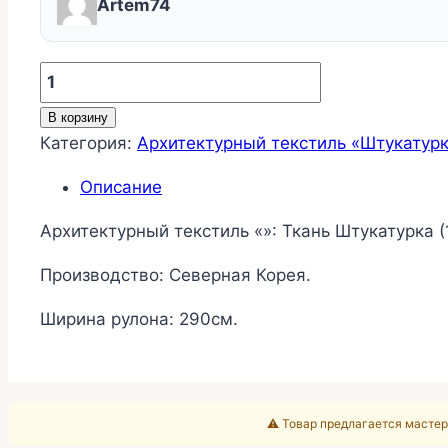
Artem74
Количество
товара
В корзину
Ткань
Категория:
Архитектурный текстиль «Штукатур
Штукатурка
(195-
Описание
21)
Архитектурный текстиль «»: Ткань Штукатурка (1
Производство: Северная Корея.
Ширина рулона: 290см.
⚠️ Товар предлагается мастер