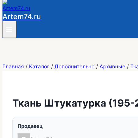
Artem74.ru
Главная
/
Каталог
/
Дополнительно
/
Архивные
/
Тк
Ткань Штукатурка (195-
Продавец