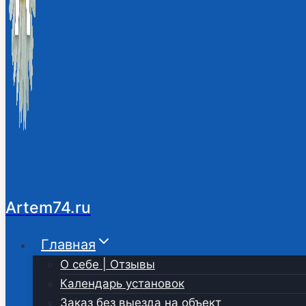
Artem74.ru
Главная
О себе | Отзывы
Календарь установок
Заказ без выезда на объект