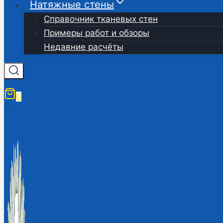
Натяжные стены
Справочник тканевых стен
Примеры работ и обзоры
Недавние расчёты
0