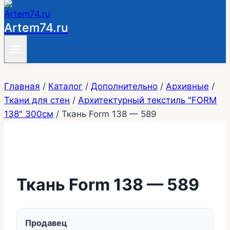
Artem74.ru
Главная
/
Каталог
/
Дополнительно
/
Архивные
/
Ткани для стен
/
Архитектурный текстиль "FORM
138" 300см
/
Ткань Form 138 — 589
Ткань Form 138 — 589
Продавец