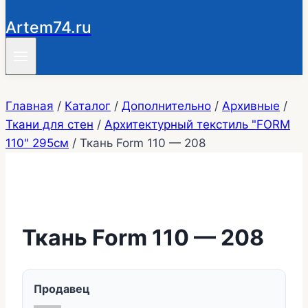
Artem74.ru
Главная
/
Каталог
/
Дополнительно
/
Архивные
/
Ткани для стен
/
Архитектурный текстиль "FORM
110" 295см
/
Ткань Form 110 — 208
Ткань Form 110 — 208
Продавец