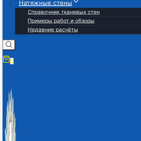
Натяжные стены
Справочник тканевых стен
Примеры работ и обзоры
Недавние расчёты
0