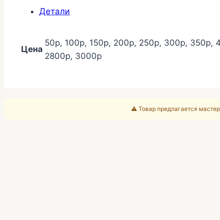
номенклатуры
Детали
50р, 100р, 150р, 200р, 250р, 300р, 350р, 
Цена
2800р, 3000р
⚠️ Товар предлагается мастер