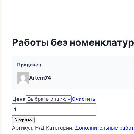
Работы без номенклату
Продавец
Artem74
Цена
Очистить
Количество
товара
В корзину
Работы
Артикул:
Н/Д
Категории:
Дополнительные рабо
без