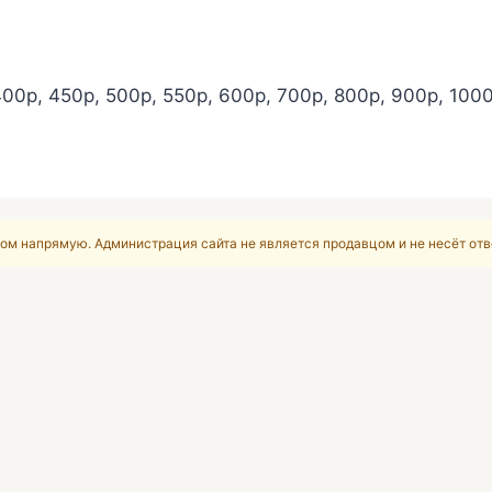
400р, 450р, 500р, 550р, 600р, 700р, 800р, 900р, 100
ом напрямую. Администрация сайта не является продавцом и не несёт отв