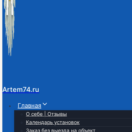
Artem74.ru
Главная
О себе | Отзывы
Календарь установок
Заказ без выезда на объект