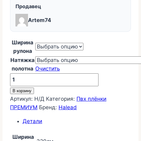
Продавец
Artem74
Ширина
рулона
Натяжка
полотна
Очистить
Количество
товара
В корзину
ПВХ
Артикул:
Н/Д
Категория:
Пвх плёнки
HALEAD
ПРЕМИУМ
Бренд:
Halead
Premium
ГЛЯНЕЦ
Детали
Белый
Ширина