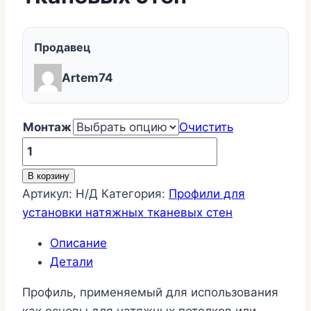
Продавец
Artem74
Монтаж
Очистить
Количество
товара
В корзину
Профиль
Артикул:
Н/Д
Категория:
Профили для
стена-
установки натяжных тканевых стен
потолок
для
Описание
натяжных
Детали
тканевых
Профиль, применяемый для использования
стен