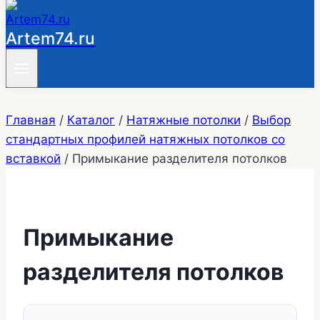
Artem74.ru
Главная
/
Каталог
/
Натяжные потолки
/
Выбор
стандартных профилей натяжных потолков со
вставкой
/
Примыкание разделителя потолков
Примыкание
разделителя потолков