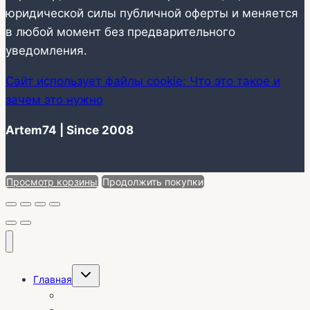
юридической силы публичной оферты и меняется
в любой момент без предварительного
уведомления.
Сайт использует файлы cookie: Что это такое и
зачем это нужно
Artem74 | Since 2008
Просмотр корзины
Продолжить покупки
Переключить
Главная
дочернее
меню
О себе | Отзывы