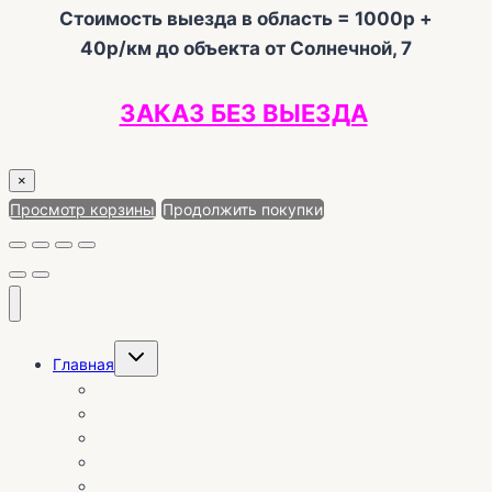
Стоимость выезда в область = 1000р +
40р/км до объекта от Солнечной, 7
ЗАКАЗ БЕЗ ВЫЕЗДА
×
Просмотр корзины
Продолжить покупки
Переключить
Главная
дочернее
меню
О себе | Отзывы
Календарь установок
Заказ без выезда на объект
Каталог
Корзина