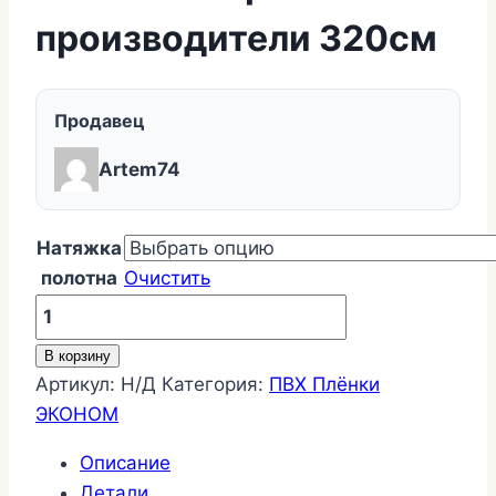
производители 320см
Продавец
Artem74
Натяжка
полотна
Очистить
Количество
товара
В корзину
Потолки
Артикул:
Н/Д
Категория:
ПВХ Плёнки
белые
ЭКОНОМ
матовые
-
Описание
разные
Детали