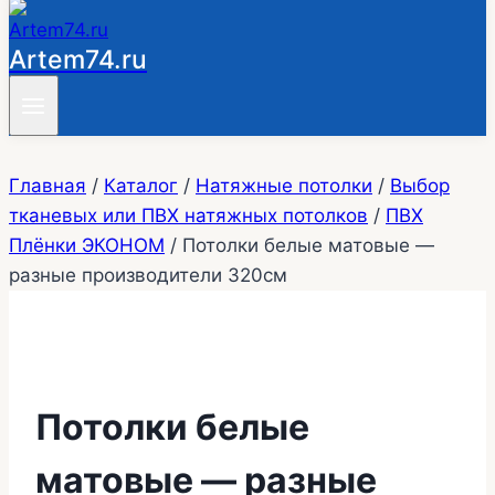
Artem74.ru
Главная
/
Каталог
/
Натяжные потолки
/
Выбор
тканевых или ПВХ натяжных потолков
/
ПВХ
Плёнки ЭКОНОМ
/
Потолки белые матовые —
разные производители 320см
Потолки белые
матовые — разные